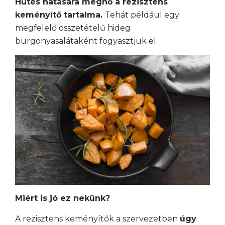
Hűtés hatására megnő a rezisztens
keményítő tartalma.
Tehát például egy
megfelelő összetételű hideg
burgonyasalátaként fogyasztjuk el.
Miért is jó ez nekünk?
A rezisztens keményítők a szervezetben
úgy