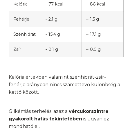
Konzultáljunk!
Kalória
~ 77 kcal
~ 86 kcal
Fehérje
~ 2,1 g
~ 1,5 g
Szénhidrát
~ 15,4 g
~ 17,1 g
Zsír
~ 0,1 g
~ 0,0 g
Kalória értékben valamint szénhidrát-zsír-
fehérje arányban nincs számottevő különbség a
kettő között.
Glikémiás terhelés, azaz a
vércukorszintre
gyakorolt hatás tekintetében
is ugyan ez
mondható el.