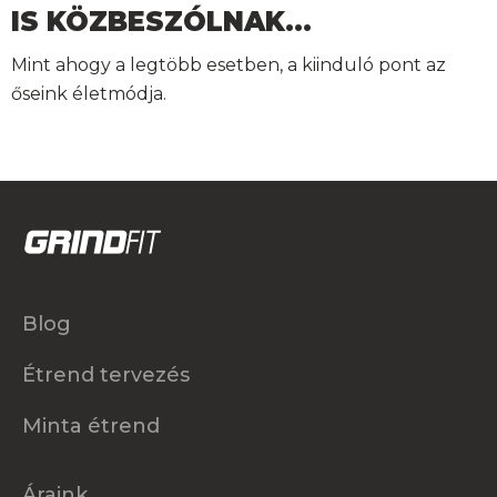
IS KÖZBESZÓLNAK…
Mint ahogy a legtöbb esetben, a kiinduló pont az
őseink életmódja.
Blog
Étrend tervezés
Minta étrend
Áraink