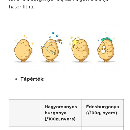
hasonlít rá.
Blog
Étrend tervezés
Tápérték:
Áraink
Rólunk
Hagyományos
Édesburgonya
burgonya
(/100g, nyers)
Kontakt
(/100g, nyers)