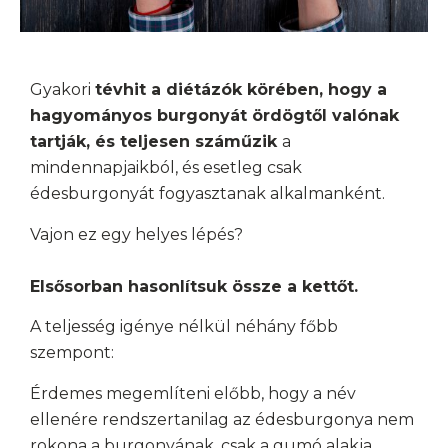
Gyakori
tévhit a diétázók körében, hogy a
hagyományos burgonyát ördögtől valónak
tartják, és teljesen száműzik
a
mindennapjaikból, és esetleg csak
édesburgonyát fogyasztanak alkalmanként.
Vajon ez egy helyes lépés?
Elsősorban hasonlítsuk össze a kettőt.
A teljesség igénye nélkül néhány főbb
szempont:
Érdemes megemlíteni előbb, hogy a név
ellenére rendszertanilag az édesburgonya nem
rokona a burgonyának, csak a gumó alakja