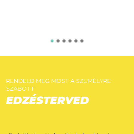
1
2
3
4
5
6
RENDELD MEG MOST A SZEMÉLYRE
SZABOTT
EDZÉSTERVED