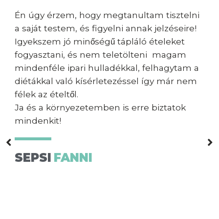
Megszerettem a sportolást. Az életem része
lett a mozgás, a heti rendszerességű edzés.
Iskolásként le tudom vezetni a stresszt és
segít a koncentrációban. Megtanultam,
hogy ha igazán kitartó vagyok, minden
sikerülni fog az életem összes területén.
SZEKERES
ÁDÁM