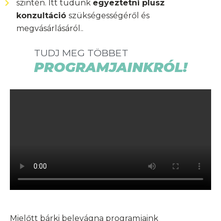
szintén. Itt tudunk
egyeztetni plusz
konzultáció
szükségességéről és
megvásárlásáról..
TUDJ MEG TÖBBET
PROGRAMJAINKRÓL!
Mielőtt bárki belevágna programjaink