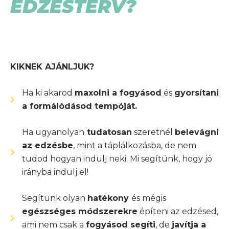
EDZÉSTERV?
KIKNEK AJÁNLJUK?
Ha ki akarod
maxolni a fogyásod
és
gyorsítani
a formálódásod tempóját.
Ha ugyanolyan
tudatosan
szeretnél
belevágni
az edzésbe
, mint a táplálkozásba, de nem
tudod hogyan indulj neki. Mi segítünk, hogy jó
irányba indulj el!
Segítünk olyan
hatékony
és mégis
egészséges módszerekre
építeni az edzésed,
ami nem csak a
fogyásod segíti
, de
javítja a