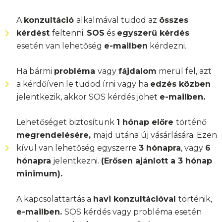
A
konzultáció
alkalmával tudod az
összes
kérdést
feltenni.
SOS
és
egyszerű kérdés
esetén van lehetőség
e-mailben
kérdezni.
Ha bármi
probléma
vagy
fájdalom
merül fel, azt
a kérdőíven le tudod írni vagy ha
edzés közben
jelentkezik, akkor SOS kérdés jöhet
e-mailben.
Lehetőséget biztosítunk
1 hónap előre
történő
megrendelésére,
majd utána új vásárlására. Ezen
kívül van lehetőség egyszerre
3 hónapra
, vagy
6
hónapra
jelentkezni.
(Erősen ajánlott a 3 hónap
minimum).
A kapcsolattartás a
havi konzultációval
történik,
e-mailben.
SOS kérdés vagy probléma esetén