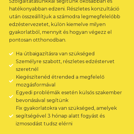
Szolgáltatásunkkal segítünk okosabban és
hatékonyabban edzeni. Részletes konzultáció
után összeállítjuk a számodra legmegfelelőbb
edzéstervezetet, külön kiemelve milyen
gyakorlatból, mennyit és hogyan végezz el
pontosan otthonodban.
Ha útbaigazításra van szükséged
Személyre szabott, részletes edzéstervet
szeretnél
Kiegészítenéd étrended a megfelelő
mozgásformával
Egyedi problémák esetén külsős szakember
bevonásával segítünk
Fix gyakorlatokra van szükséged, amelyek
segítségével 3 hónap alatt fogyást és
izmosodást tudsz elérni