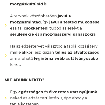
mozgáskultúrád
is.
A tervnek köszönhetően
javul a
mozgásmintád
, így
javul a tested működése
,
ezáltal
csökkenteni
tudod az esélyt a
sérülésekre
és a
mozgásszervi panaszokra
.
Ha az edzéstervet választod a táplálkozási terv
mellé akkor lesz igazán
teljes az átváltozásod
,
ami a lehető
legintenzívebb
és
látványosabb
lehet.
MIT ADUNK NEKED?
Egy
egészséges
és
élvezetes utat nyújtunk
neked az edzés területén is, épp ahogy a
táplálkozásban.