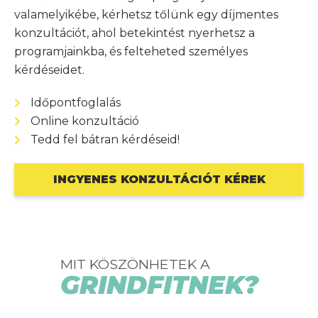
valamelyikébe, kérhetsz tőlünk egy díjmentes
konzultációt, ahol betekintést nyerhetsz a
programjainkba, és felteheted személyes
kérdéseidet.
Időpontfoglalás
Online konzultáció
Tedd fel bátran kérdéseid!
INGYENES KONZULTÁCIÓT KÉREK
MIT KÖSZÖNHETEK A
GRINDFITNEK?