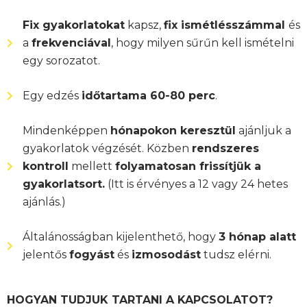
Fix gyakorlatokat
kapsz,
fix ismétlésszámmal
és
a
frekvenciával
, hogy milyen sűrűn kell ismételni
egy sorozatot.
Egy edzés
időtartama 60-80 perc
.
Mindenképpen
hónapokon keresztül
ajánljuk a
gyakorlatok végzését. Közben
rendszeres
kontroll
mellett
folyamatosan frissítjük a
gyakorlatsort.
(Itt is érvényes a 12 vagy 24 hetes
ajánlás.)
Általánosságban kijelenthető, hogy
3 hónap alatt
jelentős
fogyást
és
izmosodást
tudsz elérni.
HOGYAN TUDJUK TARTANI A KAPCSOLATOT?