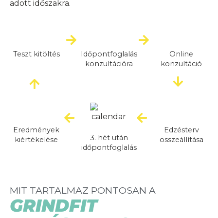
adott időszakra.
Teszt kitöltés
Időpontfoglalás
Online
konzultációra
konzultáció
Blog
Étrend tervezés
Eredmények
Edzésterv
3. hét után
kiértékelése
összeállítása
Áraink
időpontfoglalás
Rólunk
MIT TARTALMAZ PONTOSAN A
Kontakt
GRINDFIT
Konzultáljunk!