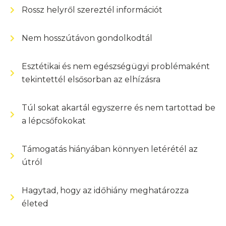
Rossz helyről szereztél információt
Áraink
Nem hosszútávon gondolkodtál
Rólunk
Kontakt
Esztétikai és nem egészségügyi problémaként
tekintettél elsősorban az elhízásra
Konzultáljunk!
Túl sokat akartál egyszerre és nem tartottad be
a lépcsőfokokat
Támogatás hiányában könnyen letérétél az
útról
Hagytad, hogy az időhiány meghatározza
életed