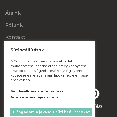
Áraink
Rólunk
Kontakt
Konzultáljunk!
Sütibeállítások
A GrindFit sütiket használ a weboldal
hello@grindfit.hu
működtetése, használatának megkönnyítése,
a weboldalon végzett tevékenység nyomon
+36 20 / 956 96 35
követése és releváns ajánlatok megjelenítése
érdekében.
Süti beállítások módosítása
Adatkezelési tájékoztató
Adatkezelési
© 2021 Grindfit | Minden jog fenntartva.
Elfogadom a javasolt süti beállításokat
tájékoztató
ÁSZF
| Cookie információk |