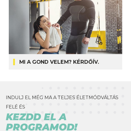
MI A GOND VELEM? KÉRDŐÍV.
INDULJ EL MÉG MA A TELJES ÉLETMÓDVÁLTÁS
FELÉ ÉS
KEZDD EL A
PROGRAMOD!