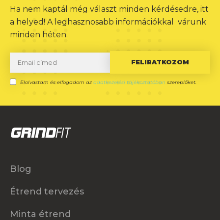
Ha nem kaptál még választ minden kérdésedre, itt
a helyed! A leghasznosabb információkkal várunk
minden héten.
FELIRATKOZOM
Elolvastam és elfogadom az
adatkezelési tájékoztatóban
szereplőket.
Blog
Étrend tervezés
Minta étrend