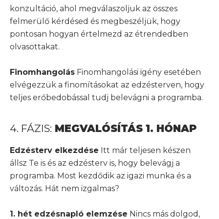
konzultáció, ahol megválaszoljuk az összes
felmerülő kérdésed és megbeszéljük, hogy
pontosan hogyan értelmezd az étrendedben
olvasottakat.
Finomhangolás
Finomhangolási igény esetében
elvégezzük a finomításokat az edzésterven, hogy
teljes erőbedobással tudj belevágni a programba.
4. FÁZIS:
MEGVALÓSÍTÁS 1. HÓNAP
Edzésterv elkezdése
Itt már teljesen készen
állsz Te is és az edzésterv is, hogy belevágj a
programba. Most kezdődik az igazi munka és a
változás. Hát nem izgalmas?
1. hét edzésnapló elemzése
Nincs más dolgod,