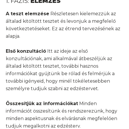
1. FÁZIS:
ELEMZÉS
A teszt elemzése
Részletesen kielemezzük az
általad kitöltött tesztet és levonjuk a megfelelő
következtetéseket. Ez az étrend tervezésének az
alapja.
Első konzultáció
Itt az ideje az első
konzultációnak, ami alkalmával átbeszéljük az
általad kitöltött tesztet, további hasznos
információkat gyűjtünk be rólad és felmérjük a
további igényeid, hogy minél tökéletesebben
személyre tudjuk szabni az edzéstervet.
Összesítjük az információkat
Minden
információt összesítünk és rendszerezünk, hogy
minden aspektusnak és elvárásnak megfelelően
tudjuk megalkotni az edzésterv.