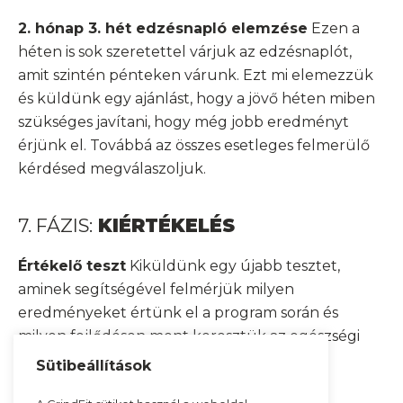
2. hónap 3. hét edzésnapló elemzése
Ezen a
héten is sok szeretettel várjuk az edzésnaplót,
amit szintén pénteken várunk. Ezt mi elemezzük
és küldünk egy ajánlást, hogy a jövő héten miben
szükséges javítani, hogy még jobb eredményt
érjünk el. Továbbá az összes esetleges felmerülő
kérdésed megválaszoljuk.
7. FÁZIS:
KIÉRTÉKELÉS
Értékelő teszt
Kiküldünk egy újabb tesztet,
aminek segítségével felmérjük milyen
eredményeket értünk el a program során és
milyen fejlődésen ment keresztük az egészségi
állapotod és milyen formálódáson a tested.
Sütibeállítások