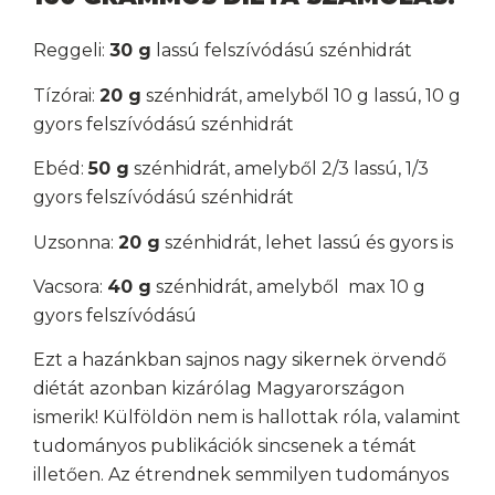
Reggeli:
30 g
lassú felszívódású szénhidrát
Tízórai:
20 g
szénhidrát, amelyből 10 g lassú, 10 g
gyors felszívódású szénhidrát
Ebéd:
50 g
szénhidrát, amelyből 2/3 lassú, 1/3
gyors felszívódású szénhidrát
Uzsonna:
20 g
szénhidrát, lehet lassú és gyors is
Vacsora:
40 g
szénhidrát, amelyből max 10 g
gyors felszívódású
Ezt a hazánkban sajnos nagy sikernek örvendő
diétát azonban kizárólag Magyarországon
ismerik! Külföldön nem is hallottak róla, valamint
tudományos publikációk sincsenek a témát
illetően. Az étrendnek semmilyen tudományos