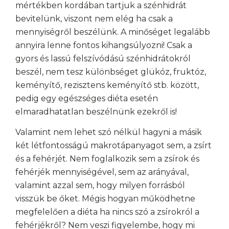
mértékben kordában tartjuk a szénhidrát
bevitelünk, viszont nem elég ha csak a
mennyiségről beszélünk. A minőséget legalább
annyira lenne fontos kihangsúlyozni! Csak a
gyors és lassú felszívódású szénhidrátokról
beszél, nem tesz különbséget glükóz, fruktóz,
keményítő, rezisztens keményítő stb. között,
pedig egy egészséges diéta esetén
elmaradhatatlan beszélnünk ezekről is!
Valamint nem lehet szó nélkül hagyni a másik
két létfontosságú makrotápanyagot sem, a zsírt
és a fehérjét. Nem foglalkozik sem a zsírok és
fehérjék mennyiségével, sem az arányával,
valamint azzal sem, hogy milyen forrásból
visszük be őket. Mégis hogyan működhetne
megfelelően a diéta ha nincs szó a zsírokról a
fehérjékről? Nem veszi figyelembe, hogy mi