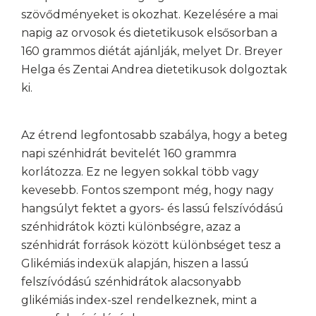
szövődményeket is okozhat. Kezelésére a mai
napig az orvosok és dietetikusok elsősorban a
160 grammos diétát ajánlják, melyet Dr. Breyer
Blog
Helga és Zentai Andrea dietetikusok dolgoztak
ki.
Étrend tervezés
Áraink
Az étrend legfontosabb szabálya, hogy a beteg
napi szénhidrát bevitelét 160 grammra
Rólunk
korlátozza. Ez ne legyen sokkal több vagy
kevesebb. Fontos szempont még, hogy nagy
Kontakt
hangsúlyt fektet a gyors- és lassú felszívódású
szénhidrátok közti különbségre, azaz a
Konzultáljunk!
szénhidrát források között különbséget tesz a
Glikémiás indexük alapján, hiszen a lassú
felszívódású szénhidrátok alacsonyabb
glikémiás index-szel rendelkeznek, mint a