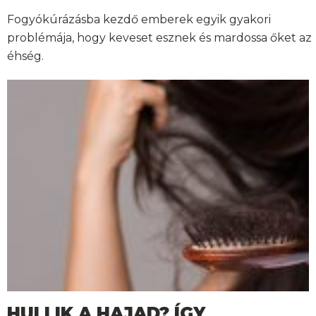
Fogyókúrázásba kezdő emberek egyik gyakori
problémája, hogy keveset esznek és mardossa őket az
éhség.
HULLIK A HAJAD? ÍGY