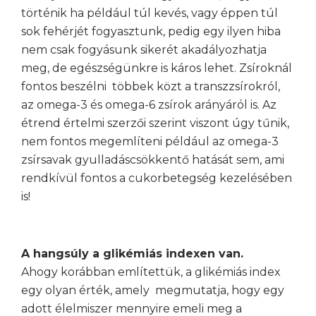
történik ha például túl kevés, vagy éppen túl
sok fehérjét fogyasztunk, pedig egy ilyen hiba
nem csak fogyásunk sikerét akadályozhatja
meg, de egészségünkre is káros lehet. Zsíroknál
fontos beszélni többek közt a transzzsírokról,
az omega-3 és omega-6 zsírok arányáról is. Az
étrend értelmi szerzői szerint viszont úgy tűnik,
nem fontos megemlíteni például az omega-3
zsírsavak gyulladáscsökkentő hatását sem, ami
rendkívül fontos a cukorbetegség kezelésében
is!
A hangsúly a glikémiás indexen van.
Ahogy korábban említettük, a glikémiás index
egy olyan érték, amely megmutatja, hogy egy
adott élelmiszer mennyire emeli meg a