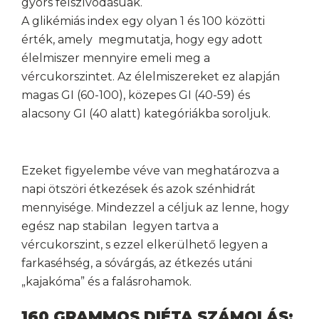
gyors felszívódásúak.
A glikémiás index egy olyan 1 és 100 közötti
érték, amely megmutatja, hogy egy adott
élelmiszer mennyire emeli meg a
vércukorszintet. Az élelmiszereket ez alapján
magas GI (60-100), közepes GI (40-59) és
alacsony GI (40 alatt) kategóriákba soroljuk.
Ezeket figyelembe véve van meghatározva a
napi ötszöri étkezések és azok szénhidrát
mennyisége. Mindezzel a céljuk az lenne, hogy
egész nap stabilan legyen tartva a
vércukorszint, s ezzel elkerülhető legyen a
farkaséhség, a sóvárgás, az étkezés utáni
„kajakóma” és a falásrohamok.
160 GRAMMOS DIÉTA SZÁMOLÁS: