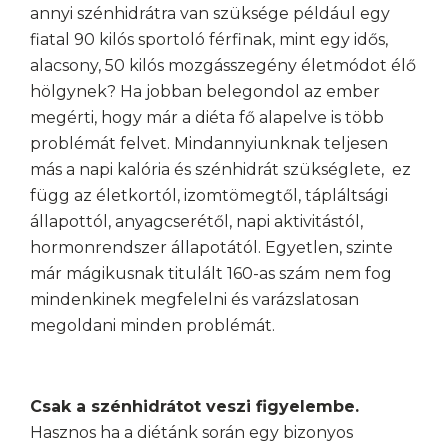
annyi szénhidrátra van szüksége például egy
fiatal 90 kilós sportoló férfinak, mint egy idős,
alacsony, 50 kilós mozgásszegény életmódot élő
hölgynek? Ha jobban belegondol az ember
megérti, hogy már a diéta fő alapelve is több
problémát felvet. Mindannyiunknak teljesen
más a napi kalória és szénhidrát szükséglete, ez
függ az életkortól, izomtömegtől, tápláltsági
állapottól, anyagcserétől, napi aktivitástól,
hormonrendszer állapotától. Egyetlen, szinte
már mágikusnak titulált 160-as szám nem fog
mindenkinek megfelelni és varázslatosan
megoldani minden problémát.
Csak a szénhidrátot veszi figyelembe.
Hasznos ha a diétánk során egy bizonyos