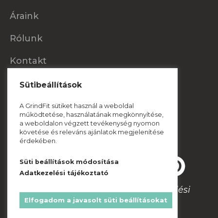
Áraink
Rólunk
Kontakt
Konzultáljunk!
Sütibeállítások
A GrindFit sütiket használ a weboldal
hello@grindfit.hu
működtetése, használatának megkönnyítése,
a weboldalon végzett tevékenység nyomon
+36 20 / 956 96 35
követése és releváns ajánlatok megjelenítése
érdekében.
Süti beállítások módosítása
Adatkezelési tájékoztató
Adatkezelési
© 2021 Grindfit | Minden jog fenntartva.
Elfogadom a javasolt süti beállításokat
tájékoztató
ÁSZF
| Cookie információk |