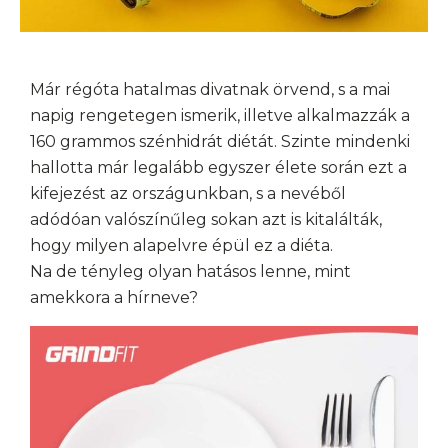
Már régóta hatalmas divatnak örvend, s a mai
napig rengetegen ismerik, illetve alkalmazzák a
160 grammos szénhidrát diétát. Szinte mindenki
hallotta már legalább egyszer élete során ezt a
kifejezést az országunkban, s a nevéből
adódóan valószínűleg sokan azt is kitalálták,
hogy milyen alapelvre épül ez a diéta.
Na de tényleg olyan hatásos lenne, mint
amekkora a hírneve?