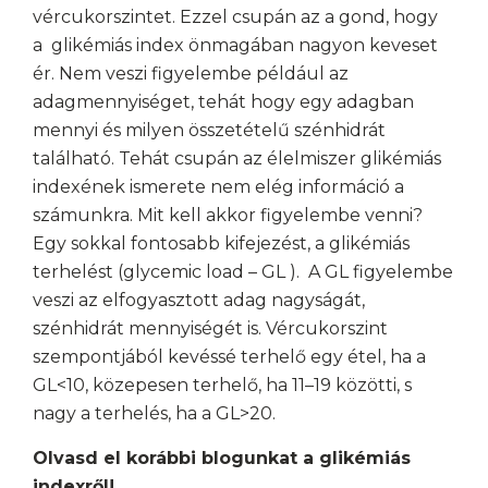
vércukorszintet. Ezzel csupán az a gond, hogy
a glikémiás index önmagában nagyon keveset
ér. Nem veszi figyelembe például az
adagmennyiséget, tehát hogy egy adagban
mennyi és milyen összetételű szénhidrát
található. Tehát csupán az élelmiszer glikémiás
indexének ismerete nem elég információ a
számunkra. Mit kell akkor figyelembe venni?
Egy sokkal fontosabb kifejezést, a glikémiás
terhelést (glycemic load – GL ). A GL figyelembe
veszi az elfogyasztott adag nagyságát,
szénhidrát mennyiségét is. Vércukorszint
szempontjából kevéssé terhelő egy étel, ha a
GL<10, közepesen terhelő, ha 11–19 közötti, s
nagy a terhelés, ha a GL>20.
Olvasd el korábbi blogunkat a glikémiás
indexről!