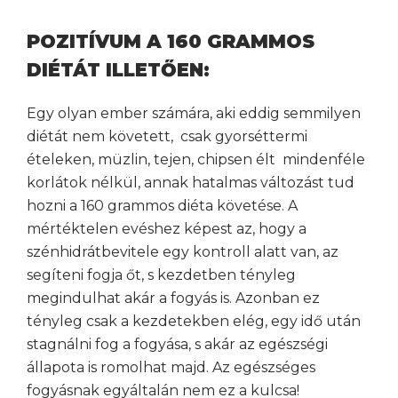
POZITÍVUM A 160 GRAMMOS
DIÉTÁT ILLETŐEN:
Egy olyan ember számára, aki eddig semmilyen
diétát nem követett, csak gyorséttermi
ételeken, müzlin, tejen, chipsen élt mindenféle
korlátok nélkül, annak hatalmas változást tud
hozni a 160 grammos diéta követése. A
mértéktelen evéshez képest az, hogy a
szénhidrátbevitele egy kontroll alatt van, az
segíteni fogja őt, s kezdetben tényleg
megindulhat akár a fogyás is. Azonban ez
tényleg csak a kezdetekben elég, egy idő után
stagnálni fog a fogyása, s akár az egészségi
állapota is romolhat majd. Az egészséges
fogyásnak egyáltalán nem ez a kulcsa!