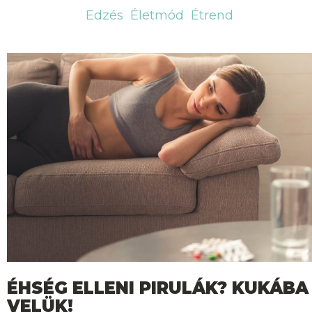
Edzés
Életmód
Étrend
ÉHSÉG ELLENI PIRULÁK? KUKÁBA
VELÜK!