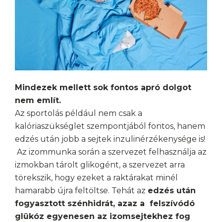
Mindezek mellett sok fontos apró dolgot
nem említ.
Az sportolás például nem csak a
kalóriaszükséglet szempontjából fontos, hanem
edzés után jobb a sejtek inzulinérzékenysége is!
Az izommunka során a szervezet felhasználja az
izmokban tárolt glikogént, a szervezet arra
törekszik, hogy ezeket a raktárakat minél
hamarabb újra feltöltse. Tehát az
edzés után
fogyasztott szénhidrát, azaz a felszívódó
glükóz egyenesen az izomsejtekhez fog