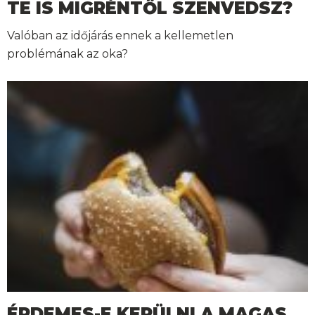
TE IS MIGRÉNTŐL SZENVEDSZ?
Valóban az időjárás ennek a kellemetlen
problémának az oka?
ÉRDEMES-E KERÜLNI A MAGAS